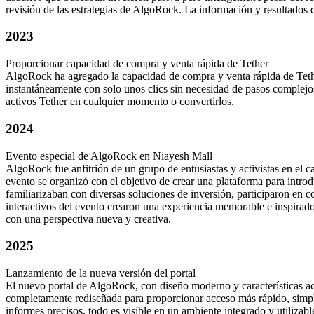
revisión de las estrategias de AlgoRock. La información y resultados 
2023
Proporcionar capacidad de compra y venta rápida de Tether
AlgoRock ha agregado la capacidad de compra y venta rápida de Tether
instantáneamente con solo unos clics sin necesidad de pasos complejo
activos Tether en cualquier momento o convertirlos.
2024
Evento especial de AlgoRock en Niayesh Mall
AlgoRock fue anfitrión de un grupo de entusiastas y activistas en el 
evento se organizó con el objetivo de crear una plataforma para intro
familiarizaban con diversas soluciones de inversión, participaron en
interactivos del evento crearon una experiencia memorable e inspirad
con una perspectiva nueva y creativa.
2025
Lanzamiento de la nueva versión del portal
El nuevo portal de AlgoRock, con diseño moderno y características act
completamente rediseñada para proporcionar acceso más rápido, simple y
informes precisos, todo es visible en un ambiente integrado y utilizabl