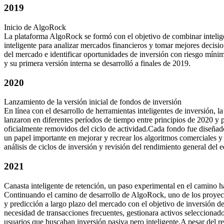
2019
Inicio de AlgoRock
La plataforma AlgoRock se formó con el objetivo de combinar inteligenc
inteligente para analizar mercados financieros y tomar mejores decisio
del mercado e identificar oportunidades de inversión con riesgo mín
y su primera versión interna se desarrolló a finales de 2019.
2020
Lanzamiento de la versión inicial de fondos de inversión
En línea con el desarrollo de herramientas inteligentes de inversión, 
lanzaron en diferentes períodos de tiempo entre principios de 2020 y p
oficialmente removidos del ciclo de actividad.
Cada fondo fue diseñado
un papel importante en mejorar y recrear los algoritmos comerciales 
análisis de ciclos de inversión y revisión del rendimiento general del 
2021
Canasta inteligente de retención, un paso experimental en el camino
Continuando el camino de desarrollo de AlgoRock, uno de los proyectos
y predicción a largo plazo del mercado con el objetivo de inversión de
necesidad de transacciones frecuentes, gestionara activos seleccionad
usuarios que buscaban inversión pasiva pero inteligente.
A pesar del r