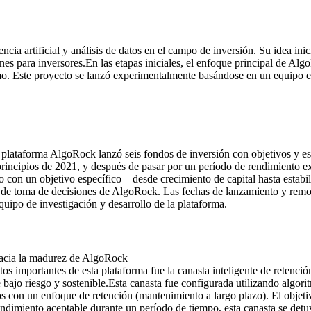
ia artificial y análisis de datos en el campo de inversión. Su idea ini
nes para inversores.
En las etapas iniciales, el enfoque principal de Al
imo. Este proyecto se lanzó experimentalmente basándose en un equipo e
la plataforma AlgoRock lanzó seis fondos de inversión con objetivos y es
rincipios de 2021, y después de pasar por un período de rendimiento exp
 con un objetivo específico—desde crecimiento de capital hasta estabi
y de toma de decisiones de AlgoRock. Las fechas de lanzamiento y remoc
equipo de investigación y desarrollo de la plataforma.
 hacia la madurez de AlgoRock
 importantes de esta plataforma fue la canasta inteligente de retención
 bajo riesgo y sostenible.
Esta canasta fue configurada utilizando algori
os con un enfoque de retención (mantenimiento a largo plazo). El objeti
endimiento aceptable durante un período de tiempo, esta canasta se detu