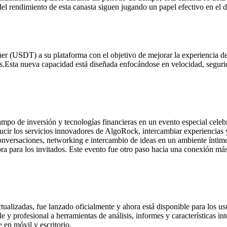
del rendimiento de esta canasta siguen jugando un papel efectivo en el 
 (USDT) a su plataforma con el objetivo de mejorar la experiencia del
s.
Esta nueva capacidad está diseñada enfocándose en velocidad, segurid
campo de inversión y tecnologías financieras en un evento especial cel
ducir los servicios innovadores de AlgoRock, intercambiar experiencias 
 conversaciones, networking e intercambio de ideas en un ambiente ínti
ora para los invitados. Este evento fue otro paso hacia una conexión má
ualizadas, fue lanzado oficialmente y ahora está disponible para los us
 profesional a herramientas de análisis, informes y características int
e en móvil y escritorio.