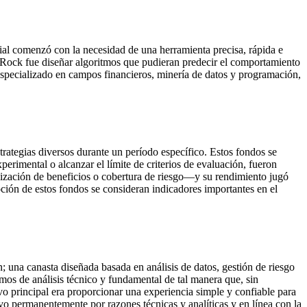
cial comenzó con la necesidad de una herramienta precisa, rápida e
goRock fue diseñar algoritmos que pudieran predecir el comportamiento
specializado en campos financieros, minería de datos y programación,
trategias diversos durante un período específico. Estos fondos se
erimental o alcanzar el límite de criterios de evaluación, fueron
lización de beneficios o cobertura de riesgo—y su rendimiento jugó
ión de estos fondos se consideran indicadores importantes en el
; una canasta diseñada basada en análisis de datos, gestión de riesgo
tmos de análisis técnico y fundamental de tal manera que, sin
vo principal era proporcionar una experiencia simple y confiable para
vo permanentemente por razones técnicas y analíticas y en línea con la