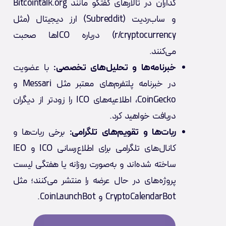
گذاران
در
تالارهای گفتگو مانند Bitcointalk.org
و ساب‌ردیت (Subreddit) ارز دیجیتال (مثل
r/cryptocurrency) درباره ICOها صحبت
می‌کنند.
خبرنامه‌ها و تحلیل‌های تخصصی:
با عضویت
در خبرنامه پلتفرم‌های معتبر مثل Messari و
CoinGecko، اطلاعیه‌های ICO را زودتر از دیگران
دریافت خواهید کرد.
ربات‌ها و تقویم‌های تلگرامی:
برخی ربات‌ها و
کانال‌های تلگرامی برای اطلاع‌رسانی ICO و IEO
ساخته شده‌اند و به‌صورت روزانه یا هفتگی لیست
پروژه‌های در حال عرضه را منتشر می‌کنند؛ مثل
CryptoCalendarBot و CoinLaunchBot.