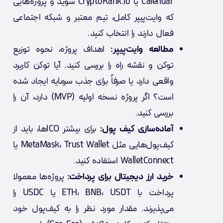
Calendar یا CryptoRank.io شوید و پروژه‌هایی
که وایت‌پیپر کامل، تیم معتبر و شبکه اجتماعی
فعال دارند را انتخاب کنید.
مطالعه وایت‌پیپر:
اهداف پروژه، نحوه توزیع
توکن و نقشه راه را بررسی کنید. آیا توکن کاربرد
واقعی دارد یا صرفاً برای جذب سرمایه ایجاد شده
است؟ اگر پروژه نسخه اولیه (MVP) دارد، آن را
بررسی کنید.
آماده‌سازی کیف پول:
برای بیشتر ICOها، باید از
کیف‌پول‌هایی مثل MetaMask، Trust Wallet یا
WalletConnect استفاده کنید.
خرید ارز دیجیتال برای پرداخت:
پروژه‌ها معمولا
پرداخت با ETH، BNB، USDT یا USDC را
می‌پذیرند. مقدار مورد نظر را به کیف‌پول خود