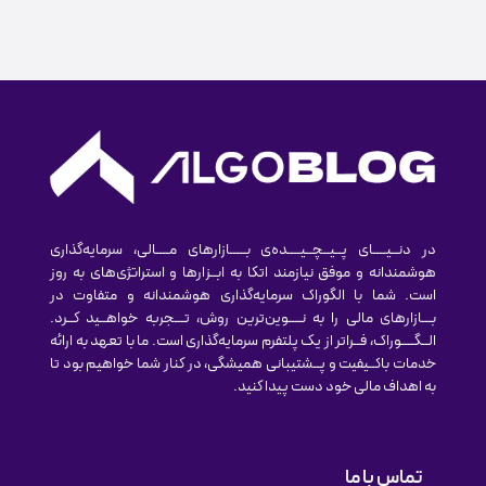
در دنــیــــای پــیــچــیــــده‌ی بـــــازارهای مــــالی، سرمایه‌گذاری
هوشمندانه و موفق نیازمند اتکا به ابــزارها و استراتژی‌های به روز
است. شما با الگوراک سرمایه‌گذاری هوشمندانه و متفاوت در
بـــازارهای مالی را به نــــوین‌ترین روش‌، تـــجربه خواهــید کــرد.
الــگــــوراک، فــراتر از یک پلتفرم سرمایه‌گذاری است. ما با تعهد به ارائه
خدمات باکــیفیت و پــشتیبانی همیشگی، در کنار شما خواهیم بود تا
به اهداف مالی خود دست پیدا کنید.
تماس با ما