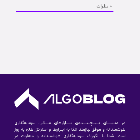
0
نظرات
در دنــیــــای پــیــچــیــــده‌ی بـــــازارهای مــــالی، سرمایه‌گذاری
هوشمندانه و موفق نیازمند اتکا به ابــزارها و استراتژی‌های به روز
است. شما با الگوراک سرمایه‌گذاری هوشمندانه و متفاوت در