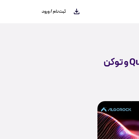
ثبت‌نام / ورود
توکن Tics چیست؛ آشنایی با شبکه Qubetics و توکن