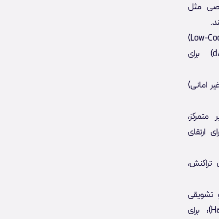
صی مثل
کیوبتیکس محیط ساده‌سازی شده (Low-Code IDE)
ارائه می‌دهد تا ایجاد برنامه‌های غیرمتمرکز (dApps) برای
ر امانی)
یس‌هایی مثل VPN غیر متمرکز،
و پلتفرم خرید و فروش (Marketplace) برای ارتقای
تراکنش‌،
و تشویقی
مانند باگ بانتی (Bug Bounty) و هکاتون (Hackathon)، برای