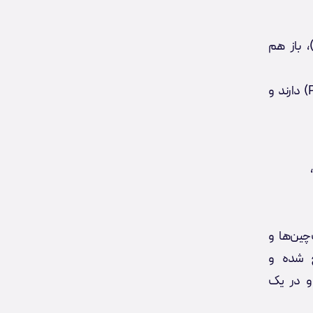
شند (تا ۱/۳ کل شبکه)، باز هم
تاخیر کمتر و عملکرد بالاتری نسبت به الگوریتم اثبات کار (POW) دارند و
چین‌ها و
ح شده و
 و در یک