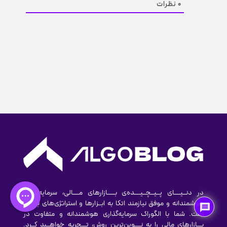
0
نظرات
در دنــیــــای پــیــچــیــــده‌ی بـــــازارهای مــــالی، سرمایه‌گذاری
هوشمندانه و موفق نیازمند اتکا به ابــزارها و استراتژی‌های به روز
است. شما با الگوراک سرمایه‌گذاری هوشمندانه و متفاوت در
بـــازارهای مالی را به نــــوین‌ترین روش‌، تـــجربه خواهــید کــرد.