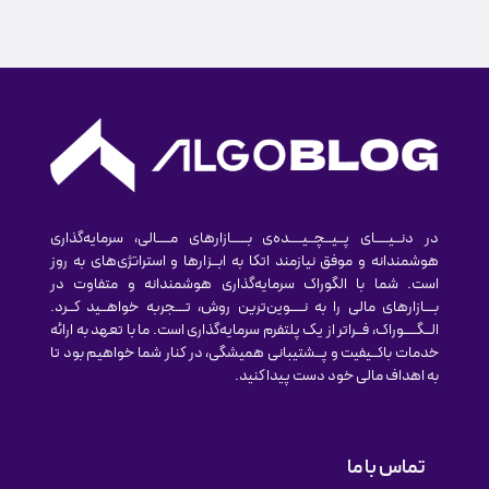
در دنــیــــای پــیــچــیــــده‌ی بـــــازارهای مــــالی، سرمایه‌گذاری
هوشمندانه و موفق نیازمند اتکا به ابــزارها و استراتژی‌های به روز
است. شما با الگوراک سرمایه‌گذاری هوشمندانه و متفاوت در
بـــازارهای مالی را به نــــوین‌ترین روش‌، تـــجربه خواهــید کــرد.
الــگــــوراک، فــراتر از یک پلتفرم سرمایه‌گذاری است. ما با تعهد به ارائه
خدمات باکــیفیت و پــشتیبانی همیشگی، در کنار شما خواهیم بود تا
به اهداف مالی خود دست پیدا کنید.
تماس با ما