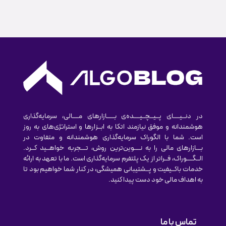
در دنــیــــای پــیــچــیــــده‌ی بـــــازارهای مــــالی، سرمایه‌گذاری
هوشمندانه و موفق نیازمند اتکا به ابــزارها و استراتژی‌های به روز
است. شما با الگوراک سرمایه‌گذاری هوشمندانه و متفاوت در
بـــازارهای مالی را به نــــوین‌ترین روش‌، تـــجربه خواهــید کــرد.
الــگــــوراک، فــراتر از یک پلتفرم سرمایه‌گذاری است. ما با تعهد به ارائه
خدمات باکــیفیت و پــشتیبانی همیشگی، در کنار شما خواهیم بود تا
به اهداف مالی خود دست پیدا کنید.
تماس با ما