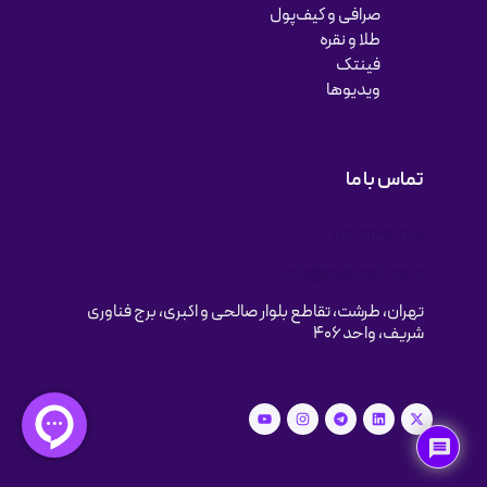
صرافی و کیف‌پول
طلا و نقره
فینتک
ویدیوها
تماس با ما
021-91312200
info@algorock.com
تهران، طرشت، تقاطع بلوار صالحی و اکبری، برج فناوری
شریف، واحد ۴۰۶