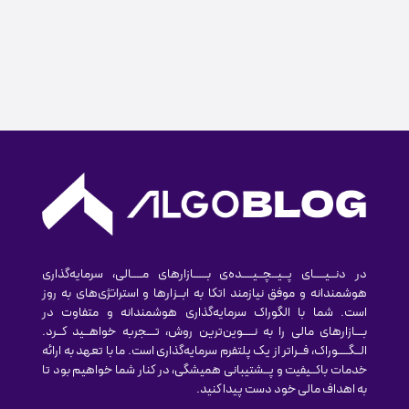
در دنــیــــای پــیــچــیــــده‌ی بـــــازارهای مــــالی، سرمایه‌گذاری
هوشمندانه و موفق نیازمند اتکا به ابــزارها و استراتژی‌های به روز
است. شما با الگوراک سرمایه‌گذاری هوشمندانه و متفاوت در
بـــازارهای مالی را به نــــوین‌ترین روش‌، تـــجربه خواهــید کــرد.
الــگــــوراک، فــراتر از یک پلتفرم سرمایه‌گذاری است. ما با تعهد به ارائه
خدمات باکــیفیت و پــشتیبانی همیشگی، در کنار شما خواهیم بود تا
به اهداف مالی خود دست پیدا کنید.