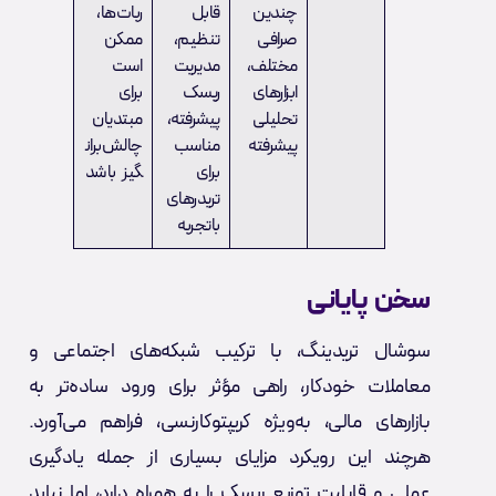
چندین
قابل
ربات‌ها،
صرافی
تنظیم،
ممکن
مختلف،
مدیریت
است
ابزارهای
ریسک
برای
تحلیلی
پیشرفته،
مبتدیان
پیشرفته
مناسب
چالش‌بران
برای
گیز باشد
تریدرهای
باتجربه
سخن پایانی
سوشال تریدینگ، با ترکیب شبکه‌های اجتماعی و
معاملات خودکار، راهی مؤثر برای ورود ساده‌تر به
بازارهای مالی، به‌ویژه کریپتوکارنسی، فراهم می‌آورد.
هرچند این رویکرد مزایای بسیاری از جمله یادگیری
عملی و قابلیت توزیع ریسک را به همراه دارد، اما نباید