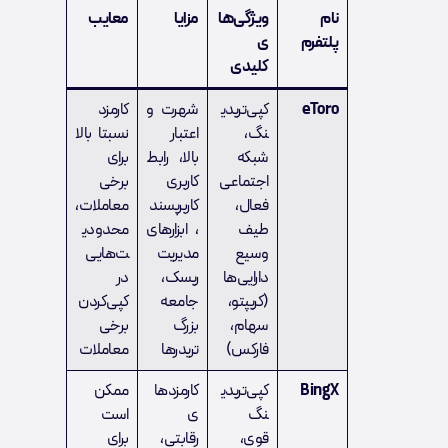
نام
ویژگی‌ها
مزایا
معایب
پلتفرم
ی
کلیدی
eToro
کپی‌تریدی
شهرت و
کارمزد
نگ،
اعتبار
نسبتا بالا
شبکه‌
بالا، رابط
برای
اجتماعی
کاربری
برخی
فعال،
کاربرپسند
معاملات،
طیف
، ابزارهای
محدودی
وسیع
مدیریت
ت‌هایی
دارایی‌ها
ریسک،
در
(کریپتو،
جامعه
کپی‌کردن
سهام،
بزرگ
برخی
فارکس)
تریدرها
معاملات
BingX
کپی‌تریدی
کارمزدها
ممکن
نگ
ی
است
قوی،
رقابتی،
برای