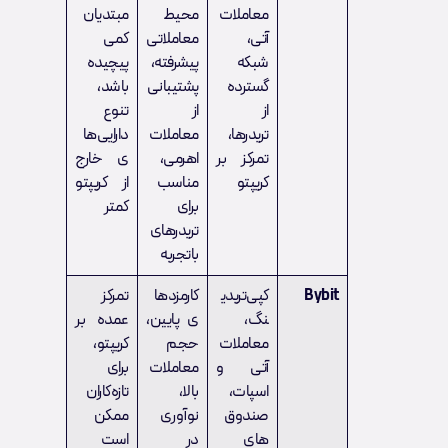
معاملات
محیط
مبتدیان
آتی،
معاملاتی
کمی
شبکه
پیشرفته،
پیچیده
گسترده
پشتیبانی
باشد،
از
از
تنوع
تریدرها،
معاملات
دارایی‌ها
تمرکز بر
اهرمی،
ی خارج
کریپتو
مناسب
از کریپتو
برای
کمتر
تریدرهای
باتجربه
Bybit
کپی‌تریدی
کارمزدها
تمرکز
نگ،
ی پایین،
عمده بر
معاملات
حجم
کریپتو،
آتی و
معاملات
برای
اسپات،
بالا،
تازه‌کاران
صندوق‌
نوآوری
ممکن
های
در
است