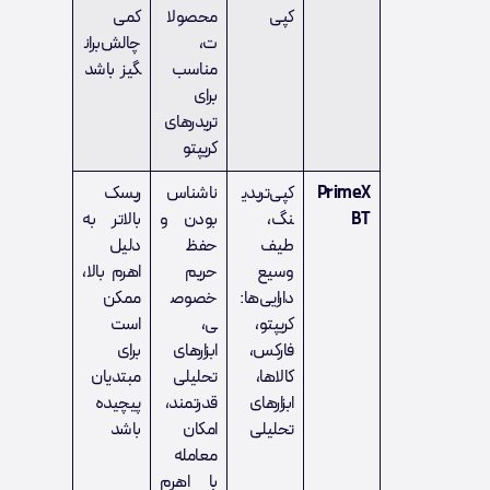
کپی
محصولا
کمی
ت،
چالش‌بران
مناسب
گیز باشد
برای
تریدرهای
کریپتو
PrimeX
کپی‌تریدی
ناشناس
ریسک
BT
نگ،
بودن و
بالاتر به
طیف
حفظ
دلیل
وسیع
حریم
اهرم بالا،
دارایی‌ها:
خصوص
ممکن
کریپتو،
ی،
است
فارکس،
ابزارهای
برای
کالاها،
تحلیلی
مبتدیان
ابزارهای
قدرتمند،
پیچیده
تحلیلی
امکان
باشد
معامله
با اهرم