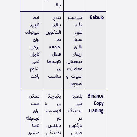
بالا
Gate.io
کپی‌تریدی
تنوع
رابط
نگ،
بالای
کاربری
تنوع
آلت‌کوین‌
می‌تواند
بسیار
ها،
برای
بالای
جامعه
برخی
ارزهای
فعال،
کاربران
دیجیتال،
کارمزدها
کمی
معاملات
ی
شلوغ
اسپات و
مناسب
باشد
فیوچرز
Binance
پلتفرم
یکپارچگ
ممکن
Copy
کپی
ی با
است
Trading
تریدینگ
اکوسیست
برای
در
م
تریدرهای
بزرگترین
بایننس،
کاملاً
صرافی
نقدینگی
مبتدی