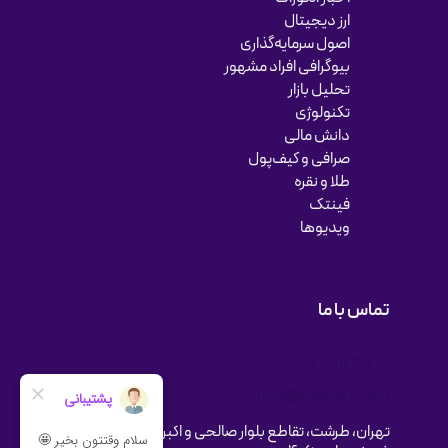
ارز دیجیتال
اصول سرمایه‌گذاری
بیوگرافی افراد مشهور
تحلیل بازار
تکنولوژی
دانش مالی
صرافی و کیف‌پول
طلا و نقره
فینتک
ویدیوها
تماس با ما
021-91312200
info@algorock.com
تهران، طرشت، تقاطع بلوار صالحی و اکبری، برج فناوری