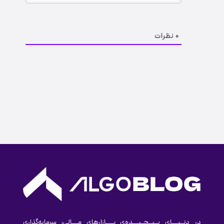
0
نظرات
در دنــیــــای پــیــچــیــــده‌ی بـــــازارهای مــــالی، سرمایه‌گذاری