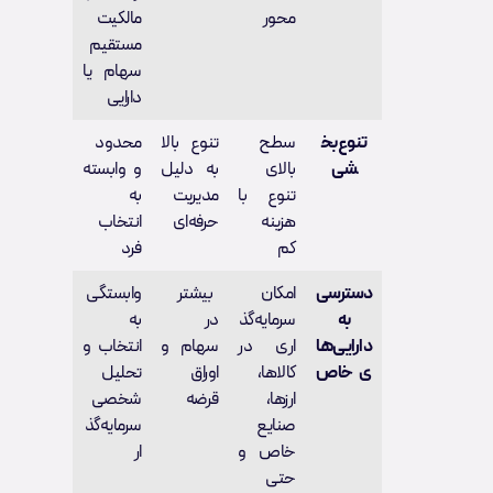
محور
مالکیت
مستقیم
سهام یا
دارایی
تنوع‌بخ
سطح
تنوع بالا
محدود
شی
بالای
به دلیل
و وابسته
تنوع با
مدیریت
به
هزینه
حرفه‌ای
انتخاب
کم
فرد
دسترسی
امکان
بیشتر
وابستگی
به
سرمایه‌گذ
در
به
دارایی‌ها
اری در
سهام و
انتخاب و
ی خاص
کالاها،
اوراق
تحلیل
ارزها،
قرضه
شخصی
صنایع
سرمایه‌گذ
خاص و
ار
حتی