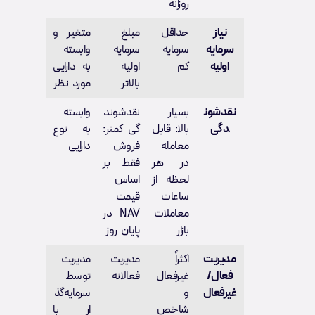
روزانه
نیاز
حداقل
مبلغ
متغیر و
سرمایه
سرمایه
سرمایه
وابسته
اولیه
کم
اولیه
به دارایی
بالاتر
مورد نظر
نقدشون
بسیار
نقدشوند
وابسته
دگی
بالا: قابل
گی کمتر:
به نوع
معامله
فروش
دارایی
در هر
فقط بر
لحظه از
اساس
ساعات
قیمت
معاملات
NAV در
بازار
پایان روز
مدیریت
اکثراً
مدیریت
مدیریت
فعال/
غیرفعال
فعالانه
توسط
غیرفعال
و
سرمایه‌گذ
شاخص‌
ار با