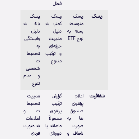
فعال
ریسک
ریسک
ریسک
ریسک
متوسط:
کمتر: به
بالا: به
بسته به
دلیل
دلیل
نوع ETF
مدیریت
وابستگی
حرفه‌ای
به
و ترکیب
تصمیما
متنوع
ت
شخصی
و عدم
تنوع
شفافیت
اعلام
گزارش
مدیریت
پرتفوی
ترکیب
تصمیما
صندوق‌
پرتفوی
ت و
ها به
معمولاً
اطلاعات
صورت
ماهانه یا
به صورت
شفاف و
دوره‌ای
فردی