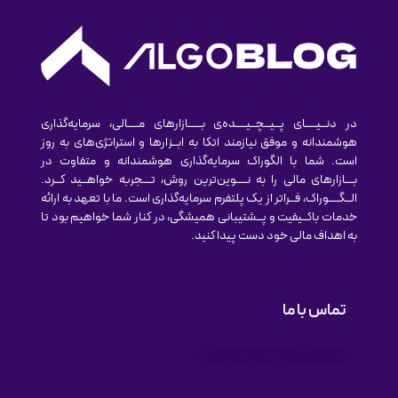
در دنــیــــای پــیــچــیــــده‌ی بـــــازارهای مــــالی، سرمایه‌گذاری
هوشمندانه و موفق نیازمند اتکا به ابــزارها و استراتژی‌های به روز
است. شما با الگوراک سرمایه‌گذاری هوشمندانه و متفاوت در
بـــازارهای مالی را به نــــوین‌ترین روش‌، تـــجربه خواهــید کــرد.
الــگــــوراک، فــراتر از یک پلتفرم سرمایه‌گذاری است. ما با تعهد به ارائه
خدمات باکــیفیت و پــشتیبانی همیشگی، در کنار شما خواهیم بود تا
به اهداف مالی خود دست پیدا کنید.
تماس با ما
سرمایه گذاری در ارز دیجیتال