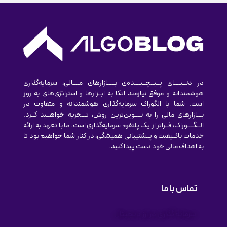
در دنــیــــای پــیــچــیــــده‌ی بـــــازارهای مــــالی، سرمایه‌گذاری
هوشمندانه و موفق نیازمند اتکا به ابــزارها و استراتژی‌های به روز
است. شما با الگوراک سرمایه‌گذاری هوشمندانه و متفاوت در
بـــازارهای مالی را به نــــوین‌ترین روش‌، تـــجربه خواهــید کــرد.
الــگــــوراک، فــراتر از یک پلتفرم سرمایه‌گذاری است. ما با تعهد به ارائه
خدمات باکــیفیت و پــشتیبانی همیشگی، در کنار شما خواهیم بود تا
به اهداف مالی خود دست پیدا کنید.
تماس با ما
سرمایه گذاری در ارز دیجیتال