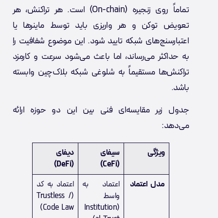
تماماً روی زنجیره (On-chain) است. هر تراکنش، هر
تعویض توکن و هر واریزی باید توسط ماینرها یا
اعتبارسنج‌های شبکه تایید شود. این موضوع شفافیت را
به حداکثر می‌رساند، اما باعث می‌شود سرعت و کارمزد
تراکنش‌ها مستقیماً به شلوغی شبکه بلاک‌چین وابسته
باشد.
جدول زیر مقایسه‌ای فنی بین این دو حوزه ارائه
می‌دهد:
ویژگی
سیفای
دیفای
(DeFi)
(CeFi)
مدل اعتماد
اعتماد به
اعتماد به کد
واسط
(Trustless /
Code Law)
(Institution