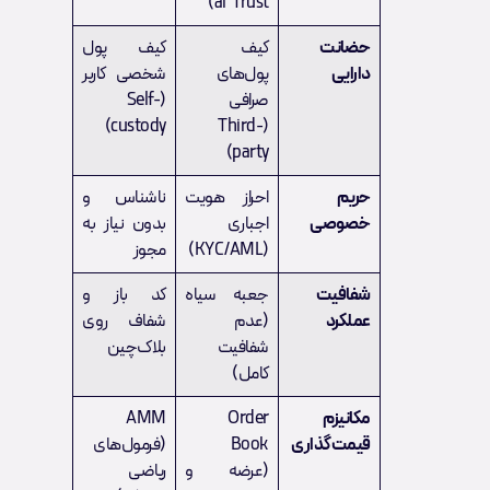
al Trust)
حضانت
کیف
کیف پول
دارایی
پول‌های
شخصی کاربر
صرافی
(Self-
custody)
(Third-
party)
حریم
احراز هویت
ناشناس و
خصوصی
اجباری
بدون نیاز به
(KYC/AML)
مجوز
شفافیت
جعبه سیاه
کد باز و
عملکرد
(عدم
شفاف روی
شفافیت
بلاک‌چین
کامل)
مکانیزم
Order
AMM
قیمت‌گذاری
Book
(فرمول‌های
(عرضه و
ریاضی