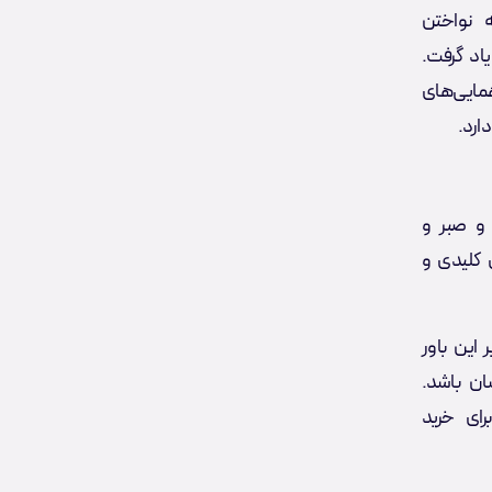
 نواختن
اد گرفت.
مایی‌های
و صبر و
 کلیدی و
 این باور
ان باشد.
رای خرید