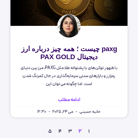
paxg چیست ؛ همه چیز درباره ارز
دیجیتال PAX GOLD
با ظهور توکن‌های با پشتوانه طلا مثل PAXG، مرز بین دنیای
رمزارز و بازارهای سنتی سرمایه‌گذاری در حال کمرنگ شدن
است. اما چگونه می‌توان این
ادامه مطلب
حانیه حسینی
می 24, 2025
12:30
2
5
4
3
1