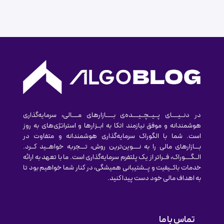
در دنــیــــای پــیــچــیــــده‌ی بـــــازارهای مــــالی، سرمایه‌گذاری
هوشمندانه و موفق نیازمند اتکا به ابــزارها و استراتژی‌های به روز
است. شما با الگوراک سرمایه‌گذاری هوشمندانه و متفاوت در
بـــازارهای مالی را به نــــوین‌ترین روش‌، تـــجربه خواهــید کــرد.
الــگــــوراک، فــراتر از یک پلتفرم سرمایه‌گذاری است. ما با تعهد به ارائه
خدمات باکــیفیت و پــشتیبانی همیشگی، در کنار شما خواهیم بود تا
به اهداف مالی خود دست پیدا کنید.
تماس با ما